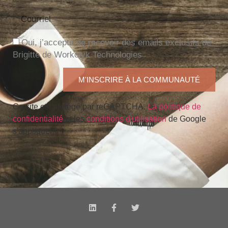
Oui, j’accepte de recevoir des emails exclusifs de
Brigitte de Workolyk Technologies
M'INSCRIRE À LA COMMUNAUTÉ
Ce site est protégé par reCAPTCHA.
La politique de
confidentialité
et les
conditions d'utilisation
de Google
s'appliquent.