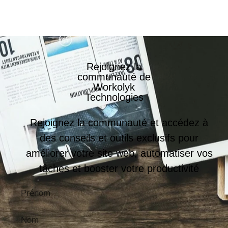
Rejoignez la
communauté de
Workolyk
Technologies
Rejoignez la communauté et accédez à
des conseils et outils exclusifs pour
améliorer votre site web, automatiser vos
tâches et booster votre productivité