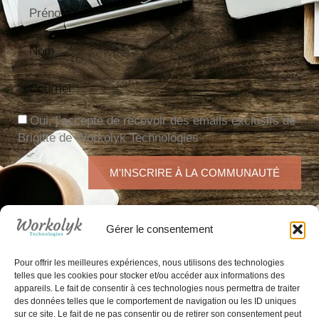
Oui, j’accepte de recevoir des emails exclusifs de
Brigitte de Workolyk Technologies
M'INSCRIRE À LA COMMUNAUTÉ
Ce site est protégé par reCAPTCHA.
La politique de
confidentialité
et les
conditions d'utilisation
de Google
Gérer le consentement
s'appliquent.
Pour offrir les meilleures expériences, nous utilisons des technologies
telles que les cookies pour stocker et/ou accéder aux informations des
appareils. Le fait de consentir à ces technologies nous permettra de traiter
des données telles que le comportement de navigation ou les ID uniques
sur ce site. Le fait de ne pas consentir ou de retirer son consentement peut