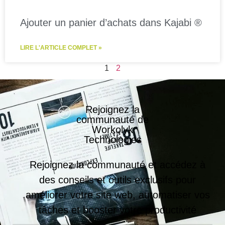
Ajouter un panier d’achats dans Kajabi ®
LIRE L'ARTICLE COMPLET »
1
2
Rejoignez la
communauté de
Workolyk
Technologies
Rejoignez la communauté et accédez à
des conseils et outils exclusifs pour
améliorer votre site web, automatiser vos
tâches et booster votre productivité