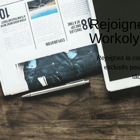
Rejoign
Workoly
Rejoignez la co
exclusifs pou
tâ