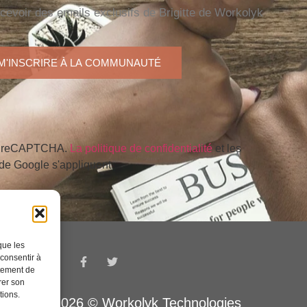
ecevoir des emails exclusifs de Brigitte de Workolyk
M'INSCRIRE À LA COMMUNAUTÉ
par reCAPTCHA.
La politique de confidentialité
et les
de Google s'appliquent.
que les
 consentir à
rtement de
rer son
tions.
 réservés 2026 © Workolyk Technologies