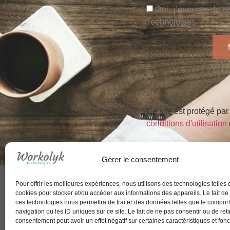
Oui, j’accepte de r
Technologies
Ce site est protégé 
conditions d'utilisation
Gérer le consentement
Pour offrir les meilleures expériences, nous utilisons des technologies telles 
cookies pour stocker et/ou accéder aux informations des appareils. Le fait de
ces technologies nous permettra de traiter des données telles que le compo
navigation ou les ID uniques sur ce site. Le fait de ne pas consentir ou de reti
consentement peut avoir un effet négatif sur certaines caractéristiques et fonc
Tous droits